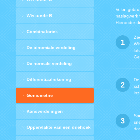
Velen gebrui
Wiskunde B
naslagwerk t
Hieronder d
Combinatoriek
Ze
1
Wi
De binomiale verdeling
lat
Ge
De normale verdeling
Differentiaalrekening
De 
2
sc
inz
Goniometrie
Kansverdelingen
Spo
3
sne
Oppervlakte van een driehoek
doc